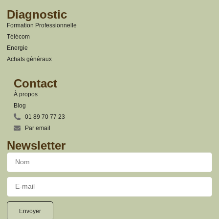
Diagnostic
Formation Professionnelle
Télécom
Energie
Achats généraux
Contact
À propos
Blog
01 89 70 77 23
Par email
Newsletter
Envoyer