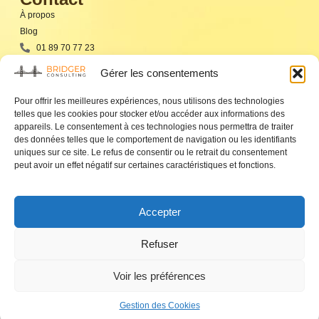
À propos
Blog
01 89 70 77 23
Par email
Gérer les consentements
Newsletter
Pour offrir les meilleures expériences, nous utilisons des technologies
telles que les cookies pour stocker et/ou accéder aux informations des
appareils. Le consentement à ces technologies nous permettra de traiter
des données telles que le comportement de navigation ou les identifiants
uniques sur ce site. Le refus de consentir ou le retrait du consentement
peut avoir un effet négatif sur certaines caractéristiques et fonctions.
Envoyer
BRIDGER
Accepter
Refuser
©
Voir les préférences
Tous droits réservés Bridger Consulting 2025
Site créé et maintenu par
Studjoow.com
Informations Légales
Politique de Confidentialité/RGPD
Gestion des Cookies
CGU
Gestion des Cookies